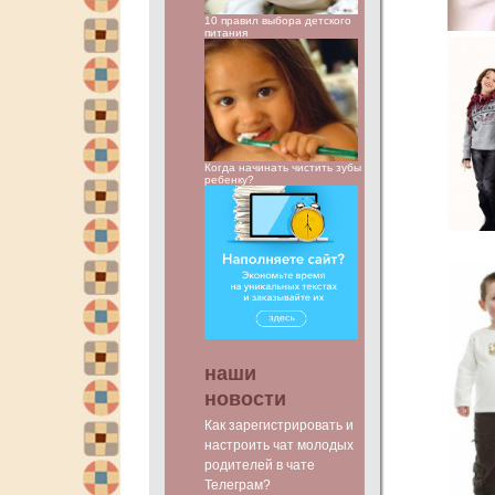
10 правил выбора детского
питания
Когда начинать чистить зубы
ребенку?
наши
новости
Как зарегистрировать и
настроить чат молодых
родителей в чате
Телеграм?