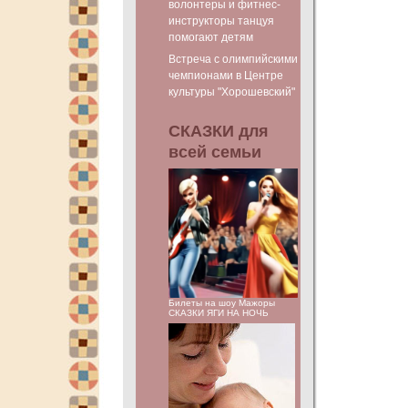
волонтеры и фитнес-
инструкторы танцуя
помогают детям
Встреча с олимпийскими
чемпионами в Центре
культуры "Хорошевский"
СКАЗКИ для
всей семьи
Билеты на шоу Мажоры
СКАЗКИ ЯГИ НА НОЧЬ