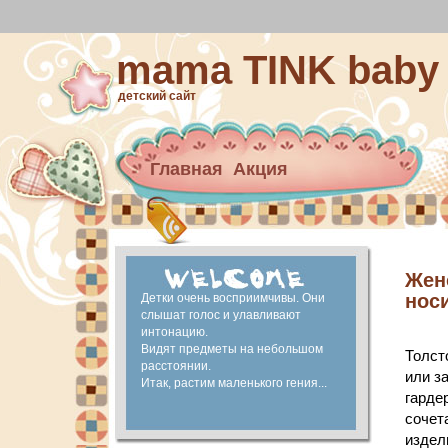
mama TINK baby
детский сайт
Главная
Акция
Архив новостей
материнский капитал
Ранее развитие
Жен
нос
Детки очень восприимчивы. Они
слышат голос и улавливают
интонацию.
Видят предметы на небольшом
Толст
расстоянии.
или з
Итак, растим маленького гения...
гарде
сочет
издел