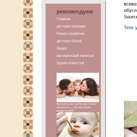
всево
обусл
рекомендуем
Sourc
Главная
детские игрушки
Теги:
Ранее развитие
детское бельё
Акция
материнский капитал
Архив новостей
Воспитание ребенка стоит
начинать с воспитания
родителей!