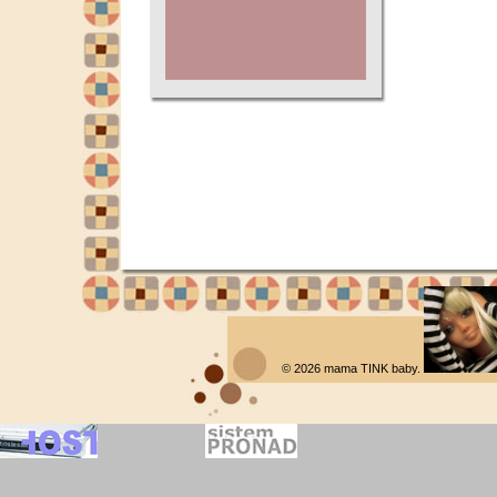
© 2026
mama TINK baby
.