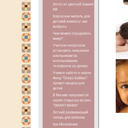
Лотос из цветной бумаги
МК
Корпусная мебель для
детской комнаты: как
выбрать
Чем можно порадовать
маму?
Учителя попросили
установить наказание
школьникам за
использование
телефонов на уроках
Учимся заботе о нерпе:
Фонд "Озеро Байкал"
провел экоурок для
детей
В Москве запускается
серия открытых встреч
"SMART-МАМА"
Летний развивающий
лагерь для ребенка
Как Московские