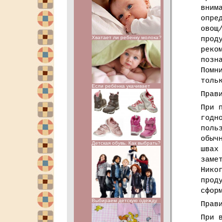
вним
опре
овощ
Хватает ли ребенку молока?
прод
реко
позн
Помн
толь
Если ребёнка укачивает
Прав
При 
годн
поль
обыч
Детская обувь. Как выбрать?
швах
заме
Нико
прод
сфор
Выбираем детскую одежду
Прав
При 