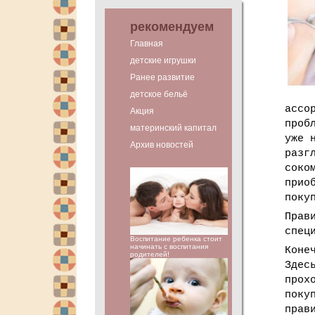
рекомендуем
Главная
детские игрушки
Ранее развитие
детское бельё
ассо
Акция
проб
материнский капитал
уже 
Архив новостей
разг
соко
прио
поку
Прав
спец
Воспитание ребенка стоит
начинать с воспитания
Коне
родителей!
Здес
прох
поку
прав