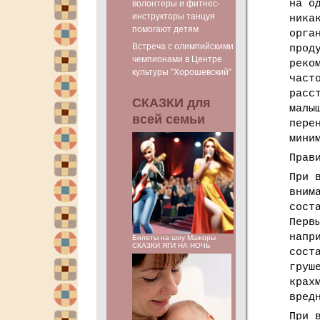
на о
волонтеры и фитнес-
инструкторы танцуя
ника
помогают детям
орга
Встреча с олимпийскими
прод
чемпионами в Центре
реко
культуры "Хорошевский"
част
расс
СКАЗКИ для
малы
всей семьи
пере
мини
Прав
При 
вним
сост
Перв
напр
Билеты на шоу Мажоры
СКАЗКИ ЯГИ НА НОЧЬ
сост
груш
крах
вред
При 