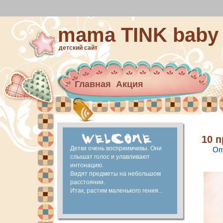
mama TINK baby
детский сайт
Главная
Акция
Архив новостей
материнский капитал
Ранее развитие
10 
Детки очень восприимчивы. Они
Оп
слышат голос и улавливают
интонацию.
Видят предметы на небольшом
расстоянии.
Итак, растим маленького гения...