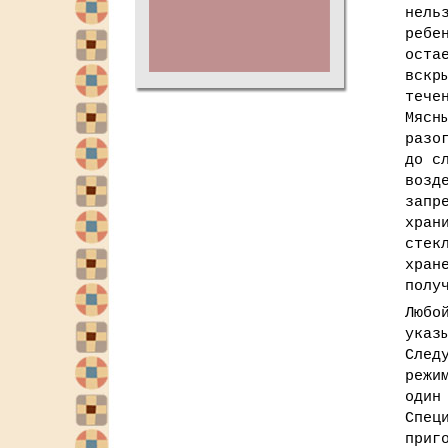
нель
ребе
оста
вскр
тече
Мясн
разо
до с
возд
запр
хран
стек
хран
полу
Любо
указ
След
режи
один
Спец
приг