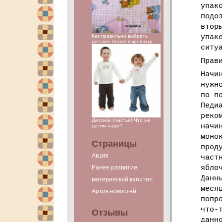
упак
подо
втор
Как правильно выбрать
упак
детское белье в кроватку
ситу
Прав
Начи
нужн
по п
Педи
реко
Детское счастье! Что же
начи
детям надо?
моно
Страницы
прод
Акция
част
ябло
Ранее развитие
Данн
материнский капитал
меся
Архив новостей
попр
что-
Отзывы
данн