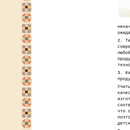
нека
ожид
2. Т
совр
любо
прод
техн
3. К
прод
Учит
каче
изго
соот
что 
поэт
детс