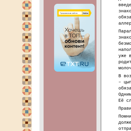
введ
знак
обяз
алле
Пара
знак
безм
напо
уже 
роди
моло
В во
– цы
обяз
Одни
Её с
Прав
Помн
долж
отпр