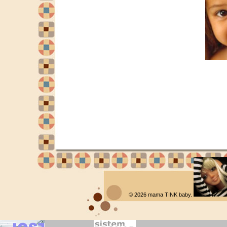
© 2026
mama TINK baby
.