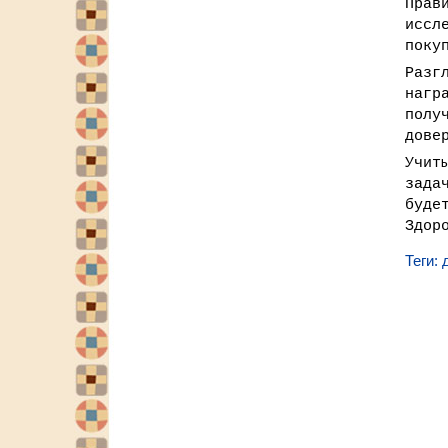
Прав
иссл
поку
Разг
нагр
полу
дове
Учит
зада
буде
Здор
Теги: