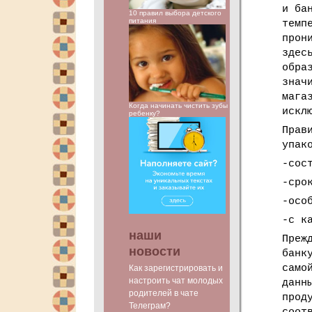
и ба
10 правил выбора детского
питания
темп
прон
здес
обра
знач
мага
Когда начинать чистить зубы
искл
ребенку?
Прав
упак
-сос
-сро
-осо
-с к
наши
Преж
новости
банк
само
Как зарегистрировать и
настроить чат молодых
данн
родителей в чате
прод
Телеграм?