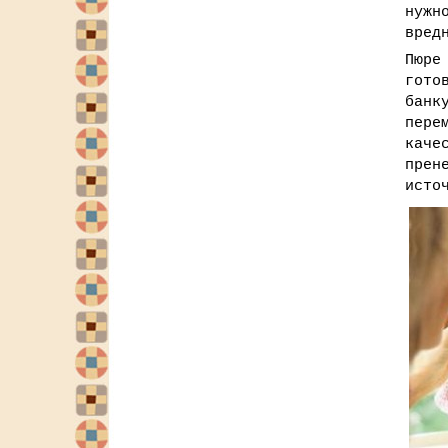
нужн
вред
Пюре
гото
банк
пере
каче
прен
исто