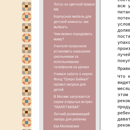
соот
Лотос из цветной бумаги
всю 
МК
пита
Корпусная мебель для
поте
детской комнаты: как
усло
выбрать
долж
Чем можно порадовать
пост
маму?
упак
Учителя попросили
прои
установить наказание
луче
школьникам за
поку
использование
телефонов на уроках
Прав
Учимся заботе о нерпе:
Что 
Фонд "Озеро Байкал"
види
провел экоурок для
меся
детей
этом
В Москве запускается
реко
серия открытых встреч
прод
"SMART-МАМА"
ребе
Летний развивающий
дава
лагерь для ребенка
реко
Как Московские