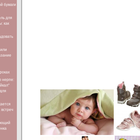
ой бумаги
ль для
: как
адовать
сили
азание
роках
о нерпе:
йкал"
 для
кается
 встреч
ающий
енка