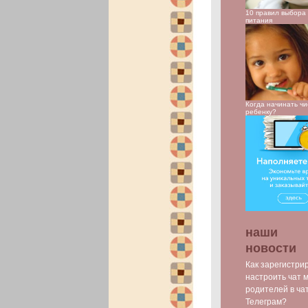
10 правил выбора 
питания
Когда начинать чи
ребенку?
наши
новости
Как зарегистри
настроить чат 
родителей в ча
Телеграм?