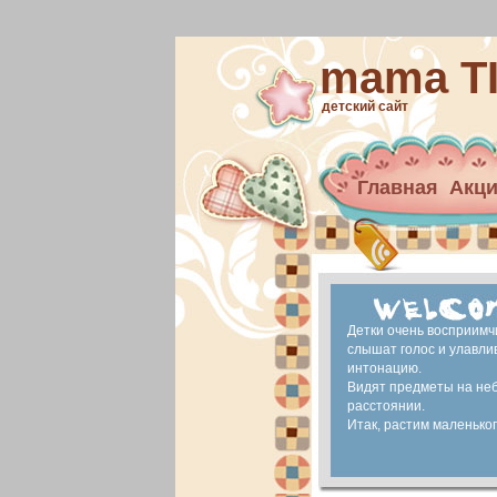
mama T
детский сайт
Главная
Акц
Архив новост
материнский 
Ранее развит
Детки очень восприимч
слышат голос и улавли
интонацию.
Видят предметы на не
расстоянии.
Итак, растим маленького