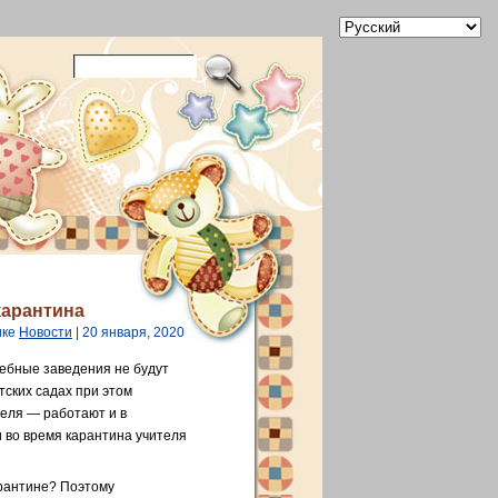
карантина
ике
Новости
| 20 января, 2020
чебные заведения не будут
тских садах при этом
теля — работают и в
и во время карантина учителя
арантине? Поэтому