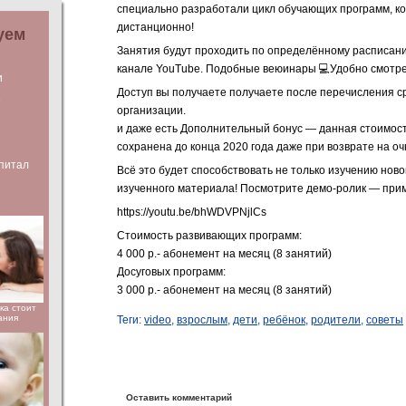
специально разработали цикл обучающих программ, к
дистанционно!
уем
Занятия будут проходить по определённому расписан
канале YouTube. Подобные веюинары 💻Удобно смотрет
и
Доступ вы получаете получаете после перечисления с
е
организации.
и даже есть Дополнительный бонус — данная стоимост
сохранена до конца 2020 года даже при возврате на о
питал
Всё это будет способствовать не только изучению ново
изученного материала! Посмотрите демо-ролик — прим
https://youtu.be/bhWDVPNjlCs
Стоимость развивающих программ:
4 000 р.- абонемент на месяц (8 занятий)
Досуговых программ:
3 000 р.- абонемент на месяц (8 занятий)
ка стоит
ания
Теги:
video
,
взрослым
,
дети
,
ребёнок
,
родители
,
советы
Оставить комментарий