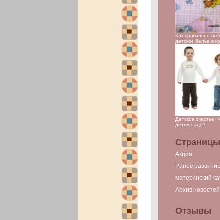
Как правильно вы
детское белье в к
Детское счастье! 
детям надо?
Страницы
Акция
Ранее развити
материнский ка
Архив новостей
Отзывы