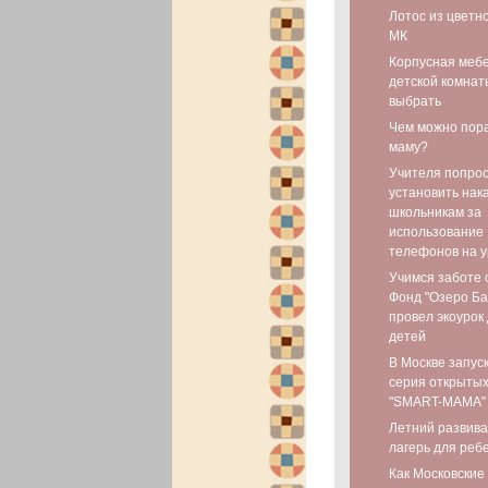
Лотос из цветн
МК
Корпусная мебе
детской комнаты
выбрать
Чем можно пор
маму?
Учителя попро
установить нак
школьникам за
использование
телефонов на у
Учимся заботе 
Фонд "Озеро Ба
провел экоурок
детей
В Москве запус
серия открытых
"SMART-МАМА"
Летний развив
лагерь для реб
Как Московские