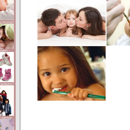
ку молока?
чивает
к выбрать?
ю одежду