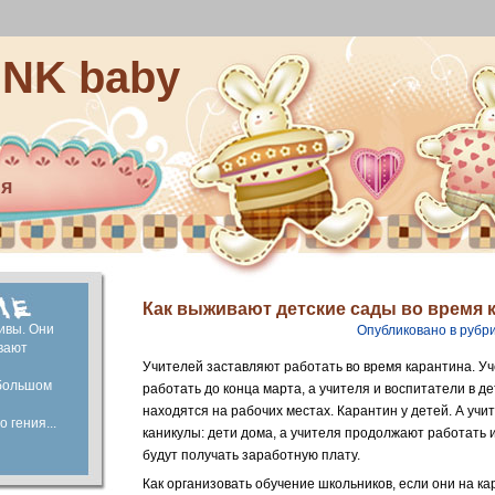
INK baby
ия
ей
капитал
ие
Как выживают детские сады во время 
ивы. Они
Опубликовано в рубр
вают
Учителей заставляют работать во время карантина. У
большом
работать до конца марта, а учителя и воспитатели в де
находятся на рабочих местах. Карантин у детей. А учи
 гения...
каникулы: дети дома, а учителя продолжают работать 
будут получать заработную плату.
Как организовать обучение школьников, если они на к