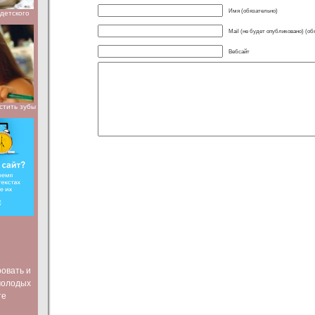
Имя (обязательно)
детского
Mail (не будет опубликовано) (об
Вебсайт
стить зубы
ровать и
молодых
те