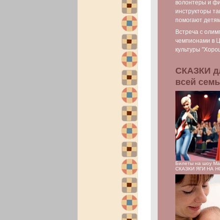
волонтеры и фи
инструкторы та
помогают детя
Встреча с олим
чемпионами в 
культуры "Хоро
СКАЗКИ д
всей сем
Билеты на шоу М
СКАЗКИ ЯГИ НА 