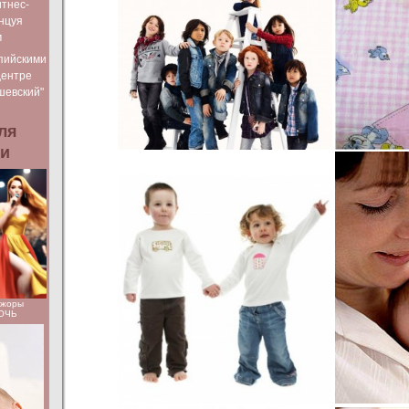
тнес-
нцуя
м
пийскими
Центре
шевский"
ля
ьи
ажоры
НОЧЬ