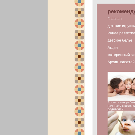
рекоменд
Главная
детские игрушк
Ранее развити
детское бельё
Акция
материнский ка
Архив новостей
Воспитание ребен
начинать с воспит
родителей!