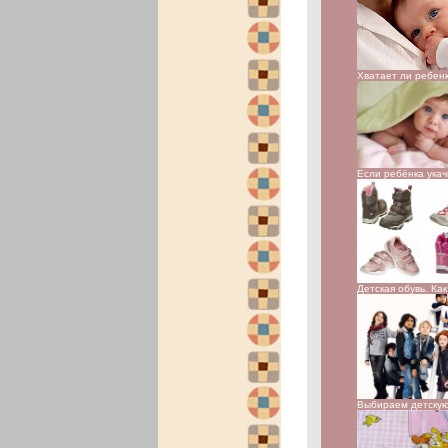
Хватает ли ребен
Если ребёнка ука
Детская обувь. Ка
Выбираем детску