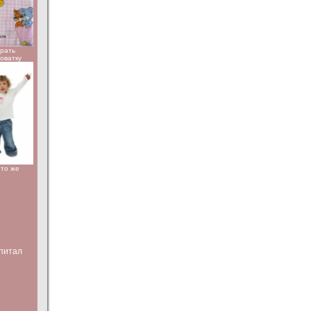
брать
роватку
Что же
е
питал