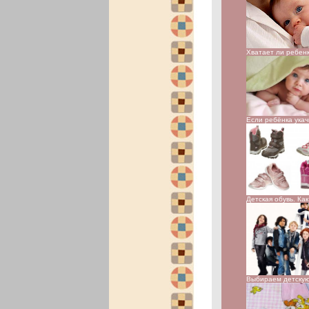
Хватает ли ребен
Если ребёнка ука
Детская обувь. Ка
Выбираем детску