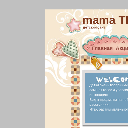
mama T
детский сайт
Главная
Акц
Архив новост
материнский 
Ранее развит
Детки очень восприимч
слышат голос и улавли
интонацию.
Видят предметы на не
расстоянии.
Итак, растим маленького