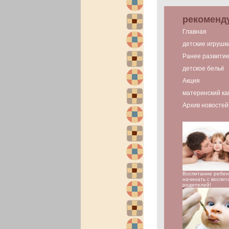
рекоменд
Главная
детские игрушк
Ранее развити
детское бельё
Акция
материнский ка
Архив новостей
Воспитание ребен
начинать с воспит
родителей!