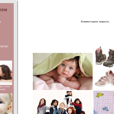
уем
и
Комментарии закрыты.
е
питал
ка стоит
ания