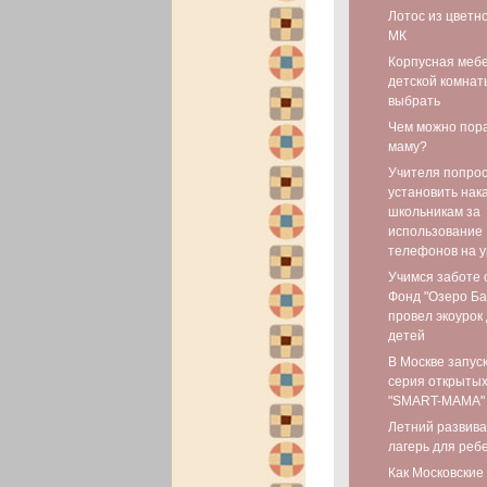
Лотос из цветн
МК
Корпусная мебе
детской комнаты
выбрать
Чем можно пор
маму?
Учителя попро
установить нак
школьникам за
использование
телефонов на у
Учимся заботе 
Фонд "Озеро Ба
провел экоурок
детей
В Москве запус
серия открытых
"SMART-МАМА"
Летний развив
лагерь для реб
Как Московские