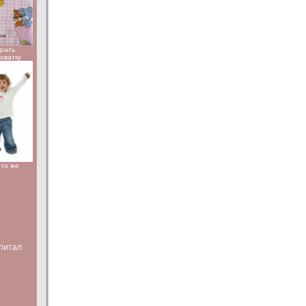
брать
роватку
Что же
е
питал