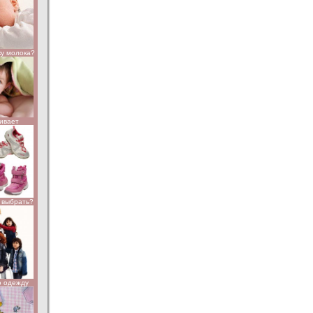
ку молока?
чивает
к выбрать?
ю одежду