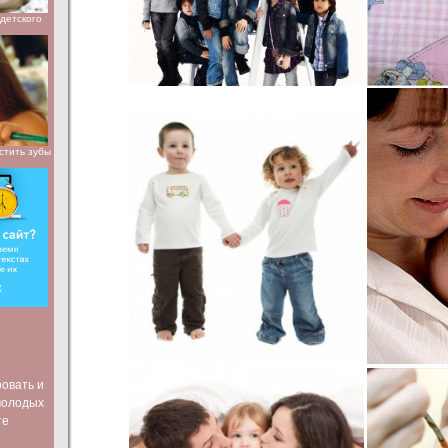
детского
стить зубы
ровать и
молодых
те