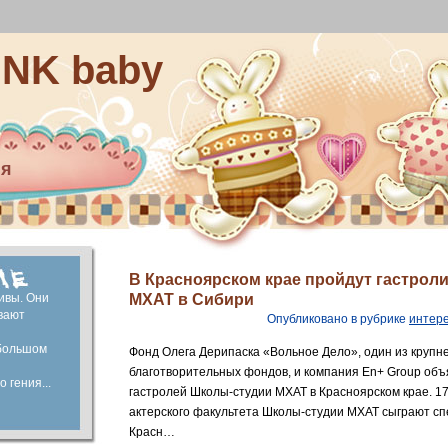
INK baby
ия
ей
капитал
ие
В Красноярском крае пройдут гастрол
ивы. Они
МХАТ в Сибири
вают
Опубликовано в рубрике
интер
большом
Фонд Олега Дерипаска «Вольное Дело», один из крупн
благотворительных фондов, и компания En+ Group объ
 гения...
гастролей Школы-студии МХАТ в Красноярском крае. 17
актерского факультета Школы-студии МХАТ сыграют спе
Красн…