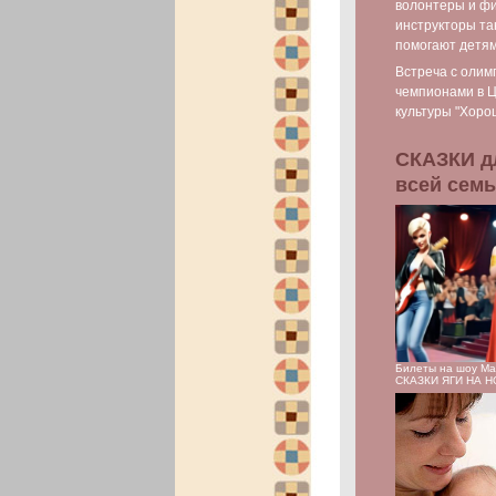
волонтеры и фи
инструкторы та
помогают детя
Встреча с олим
чемпионами в 
культуры "Хоро
СКАЗКИ д
всей сем
Билеты на шоу М
СКАЗКИ ЯГИ НА 