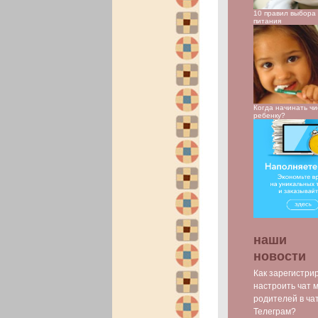
10 правил выбора 
питания
Когда начинать чи
ребенку?
наши
новости
Как зарегистри
настроить чат 
родителей в ча
Телеграм?