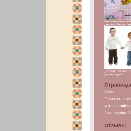
Как правильно вы
детское белье в к
Детское счастье! 
детям надо?
Страницы
Акция
Ранее развити
материнский ка
Архив новостей
Отзывы