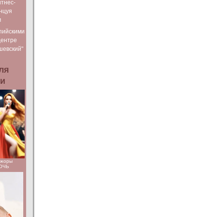
тнес-
нцуя
м
пийскими
Центре
шевский"
ля
ьи
ажоры
НОЧЬ