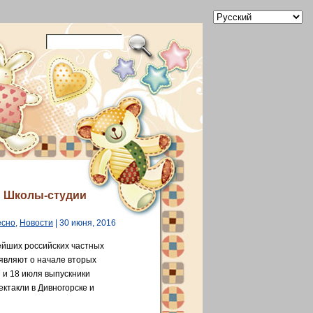
и Школы-студии
есно
,
Новости
| 30 июня, 2016
ейших российских частных
являют о начале вторых
 и 18 июля выпускники
ктакли в Дивногорске и