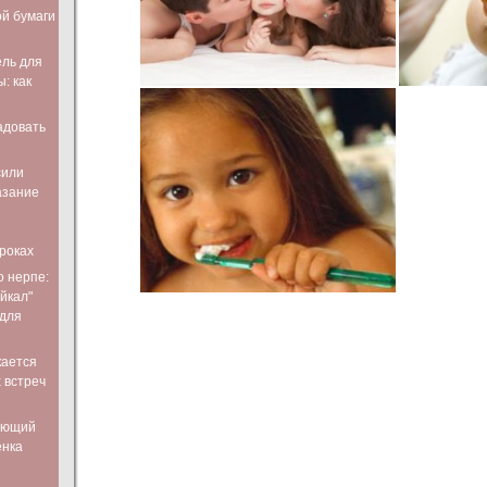
ой бумаги
ль для
: как
адовать
сили
азание
роках
о нерпе:
йкал"
 для
кается
 встреч
ающий
енка