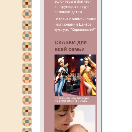
волонтеры и фитнес-
инструкторы танцуя
помогают детям
Встреча с олимпийскими
чемпионами в Центре
культуры "Хорошевский"
СКАЗКИ для
всей семьи
Билеты на шоу Мажоры
СКАЗКИ ЯГИ НА НОЧЬ