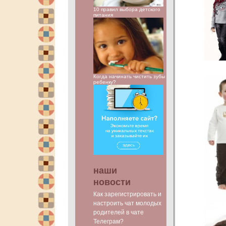
10 правил выбора детского
питания
Когда начинать чистить зубы
ребенку?
наши
новости
Как зарегистрировать и
настроить чат молодых
родителей в чате
Телеграм?