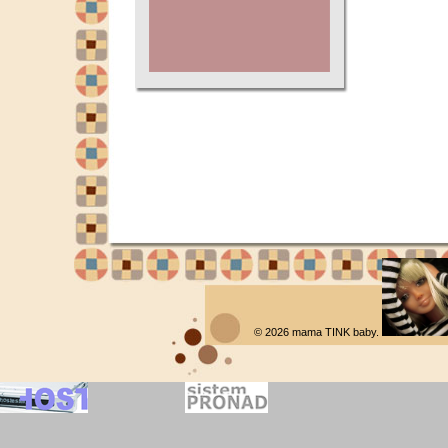
© 2026
mama TINK baby
.