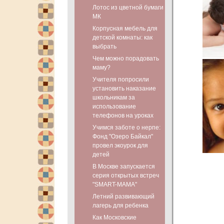
Лотос из цветной бумаги
МК
Корпусная мебель для
детской комнаты: как
выбрать
Чем можно порадовать
маму?
Учителя попросили
установить наказание
школьникам за
использование
телефонов на уроках
Учимся заботе о нерпе:
Фонд "Озеро Байкал"
провел экоурок для
детей
В Москве запускается
серия открытых встреч
"SMART-МАМА"
Летний развивающий
лагерь для ребенка
Как Московские