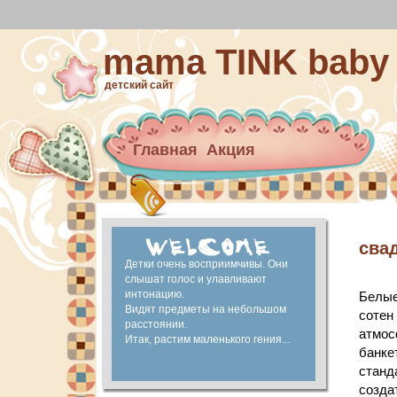
mama TINK baby
детский сайт
Главная
Акция
Архив новостей
материнский капитал
Ранее развитие
сва
Детки очень восприимчивы. Они
слышат голос и улавливают
интонацию.
Белые
Видят предметы на небольшом
сотен
расстоянии.
атмос
Итак, растим маленького гения...
банке
станд
созда