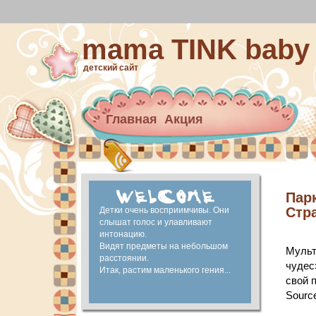
mama TINK baby
детский сайт
Главная
Акция
Архив новостей
материнский капитал
Ранее развитие
Пар
Стр
Детки очень восприимчивы. Они
слышат голос и улавливают
интонацию.
Видят предметы на небольшом
Мульт
расстоянии.
чудес
Итак, растим маленького гения...
свой 
Source