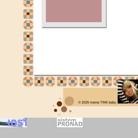
© 2026
mama TINK baby
.