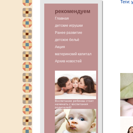
Теги:
рекомендуем
Главная
детские игрушки
Ранее развитие
детское бельё
Акция
материнский капитал
Архив новостей
Воспитание ребенка стоит
начинать с воспитания
родителей!