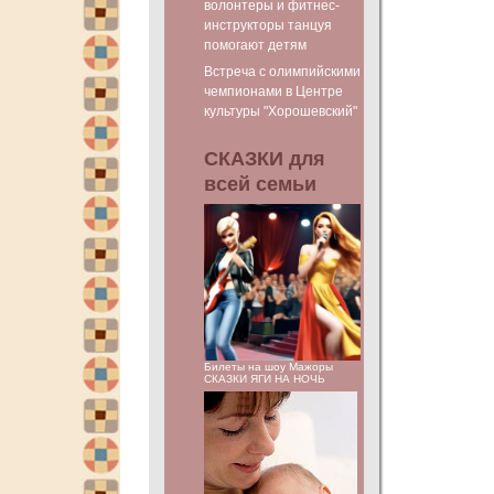
волонтеры и фитнес-
инструкторы танцуя
помогают детям
Встреча с олимпийскими
чемпионами в Центре
культуры "Хорошевский"
СКАЗКИ для
всей семьи
Билеты на шоу Мажоры
СКАЗКИ ЯГИ НА НОЧЬ