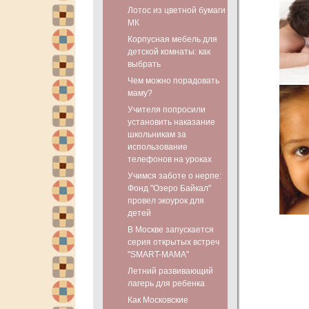
Лотос из цветной бумаги
МК
Корпусная мебель для
детской комнаты: как
выбрать
Чем можно порадовать
маму?
Учителя попросили
установить наказание
школьникам за
использование
телефонов на уроках
Учимся заботе о нерпе:
Фонд "Озеро Байкал"
провел экоурок для
детей
В Москве запускается
серия открытых встреч
"SMART-МАМА"
Летний развивающий
лагерь для ребенка
Как Московские