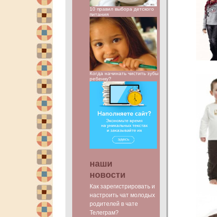
10 правил выбора детского
питания
Когда начинать чистить зубы
ребенку?
наши
новости
Как зарегистрировать и
настроить чат молодых
родителей в чате
Телеграм?