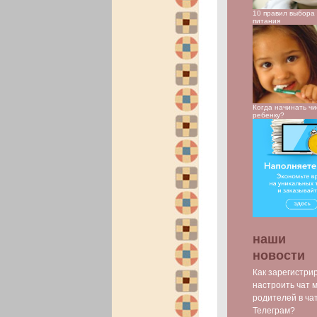
10 правил выбора 
питания
Когда начинать чи
ребенку?
наши
новости
Как зарегистри
настроить чат 
родителей в ча
Телеграм?