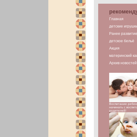
рекоменд
Главная
детские игрушк
Ранее развити
детское бельё
Акция
материнский ка
Архив новостей
Воспитание ребен
начинать с воспит
родителей!