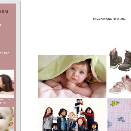
уем
Комментарии закрыты.
и
е
питал
ка стоит
ания