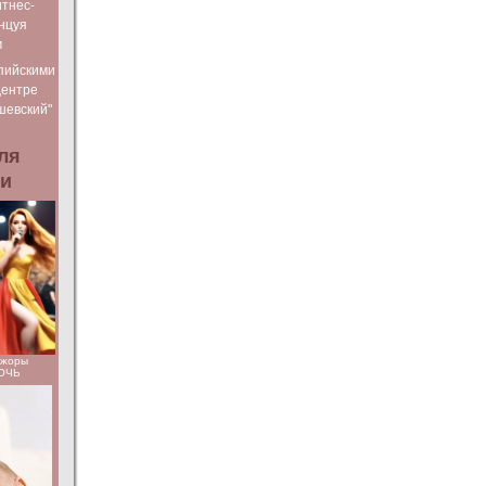
тнес-
нцуя
м
пийскими
Центре
шевский"
ля
ьи
ажоры
НОЧЬ