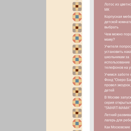
Лотос из цветн
МК
Корпусная мебе
детской комнаты
выбрать
Чем можно пор
маму?
Учителя попро
установить нак
школьникам за
использование
телефонов на у
Учимся заботе 
Фонд "Озеро Ба
провел экоурок
детей
В Москве запус
серия открытых
"SMART-МАМА"
Летний развив
лагерь для реб
Как Московские