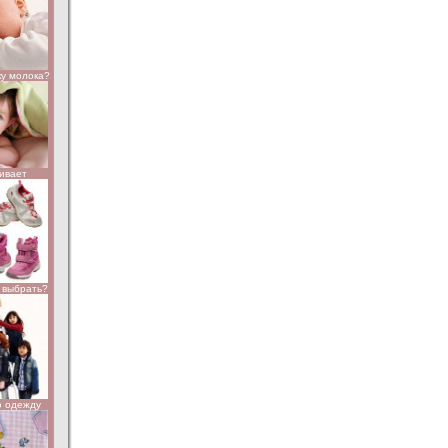
ку молока?
чивает
к выбрать?
ю одежду