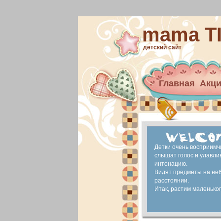
mama T
детский сайт
Главная
Акц
Архив новост
материнский 
Ранее развит
Детки очень восприимч
слышат голос и улавли
интонацию.
Видят предметы на не
расстоянии.
Итак, растим маленького