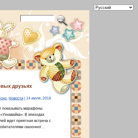
овых друзьях
есно
,
Новости
| 14 июля, 2016
дет показывать марафоны
 «Узнавайка». В эпизодах
лей ждет приятная встреча с
 обитателями сказочног…