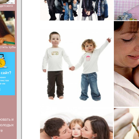
детского
стить зубы
ровать и
молодых
те