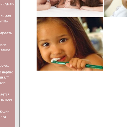
ой бумаги
ль для
: как
адовать
сили
азание
роках
о нерпе:
йкал"
 для
кается
 встреч
ающий
енка