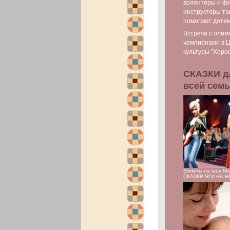
волонтеры и фи
инструкторы та
помогают детя
Встреча с олим
чемпионами в 
культуры "Хоро
СКАЗКИ д
всей сем
Билеты на шоу М
СКАЗКИ ЯГИ НА 