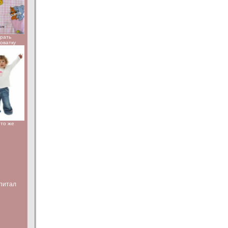
брать
роватку
Что же
е
питал