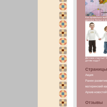
Как правильно вы
детское белье в к
Детское счастье! 
детям надо?
Страницы
Акция
Ранее развити
материнский ка
Архив новостей
Отзывы