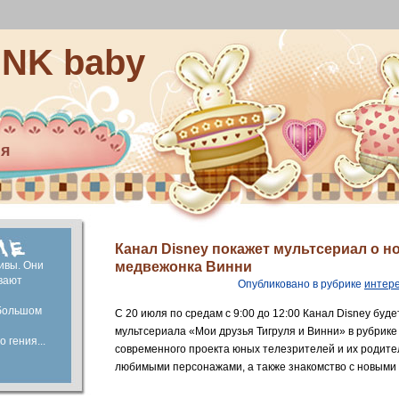
INK baby
ия
ей
капитал
ие
Канал Disney покажет мультсериал о н
ивы. Они
медвежонка Винни
вают
Опубликовано в рубрике
интер
большом
C 20 июля по средам с 9:00 до 12:00 Канал Disney бу
мультсериала «Мои друзья Тигруля и Винни» в рубрике
 гения...
современного проекта юных телезрителей и их родите
любимыми персонажами, а также знакомство с новыми