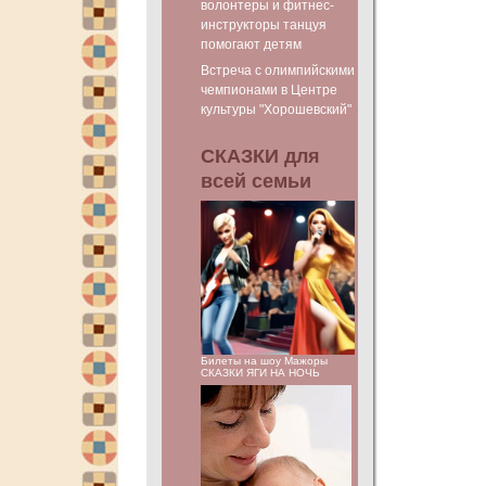
волонтеры и фитнес-
инструкторы танцуя
помогают детям
Встреча с олимпийскими
чемпионами в Центре
культуры "Хорошевский"
СКАЗКИ для
всей семьи
Билеты на шоу Мажоры
СКАЗКИ ЯГИ НА НОЧЬ