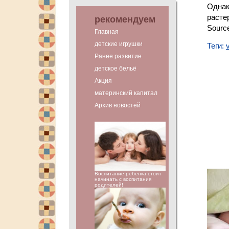
Однак
расте
рекомендуем
Sourc
Главная
детские игрушки
Теги:
Ранее развитие
детское бельё
Акция
материнский капитал
Архив новостей
Воспитание ребенка стоит
начинать с воспитания
родителей!