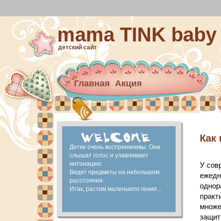
mama TINK baby
детский сайт
Главная
Акция
Архив новостей
материнский капитал
Ранее развитие
Как
Детки очень восприимчивы. Они
слышат голос и улавливают
интонацию.
У сов
Видят предметы на небольшом
ежедн
расстоянии.
однор
Итак, растим маленького гения...
практ
множе
защит