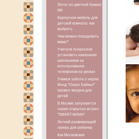
Лотос из цветной бумаги
МК
Корпусная мебель для
детской комнаты: как
выбрать
Чем можно порадовать
маму?
Учителя попросили
установить наказание
школьникам за
использование
телефонов на уроках
Учимся заботе о нерпе:
Фонд "Озеро Байкал"
провел экоурок для
детей
В Москве запускается
серия открытых встреч
"SMART-МАМА"
Летний развивающий
лагерь для ребенка
Как Московские