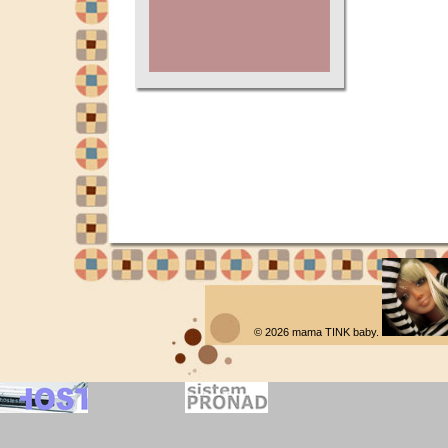
© 2026
mama TINK baby
.