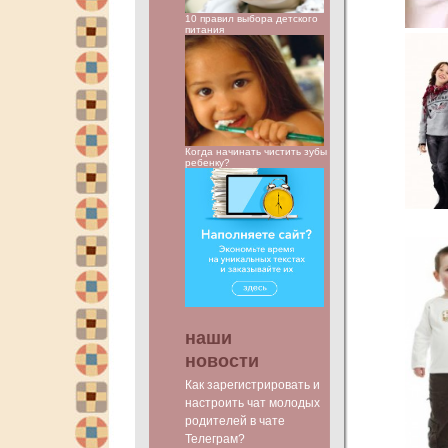
10 правил выбора детского
питания
Когда начинать чистить зубы
ребенку?
наши
новости
Как зарегистрировать и
настроить чат молодых
родителей в чате
Телеграм?