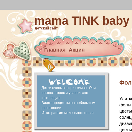
mama TINK baby
детский сайт
Главная
Акция
Архив новостей
материнский капитал
Ранее развитие
Фол
Детки очень восприимчивы. Они
слышат голос и улавливают
интонацию.
Улитк
Видят предметы на небольшом
фольг
расстоянии.
цветы
Итак, растим маленького гения...
солнц
дизай
цветы