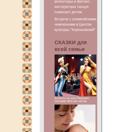
волонтеры и фитнес-
инструкторы танцуя
помогают детям
Встреча с олимпийскими
чемпионами в Центре
культуры "Хорошевский"
СКАЗКИ для
всей семьи
Билеты на шоу Мажоры
СКАЗКИ ЯГИ НА НОЧЬ