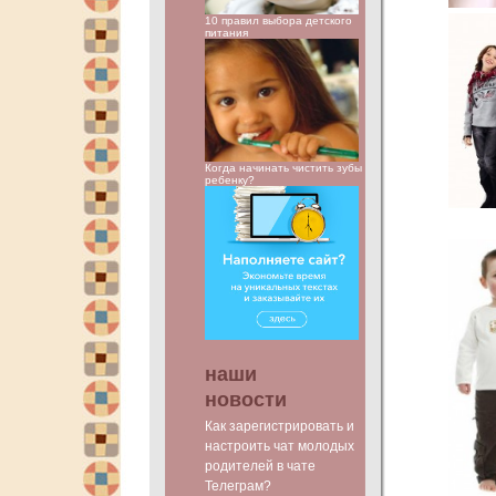
10 правил выбора детского
питания
Когда начинать чистить зубы
ребенку?
наши
новости
Как зарегистрировать и
настроить чат молодых
родителей в чате
Телеграм?