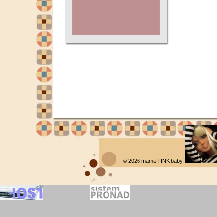
© 2026
mama TINK baby
.