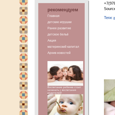
+7(97
Sourc
рекомендуем
Главная
Теги:
детские игрушки
Ранее развитие
детское бельё
Акция
материнский капитал
Архив новостей
Воспитание ребенка стоит
начинать с воспитания
родителей!