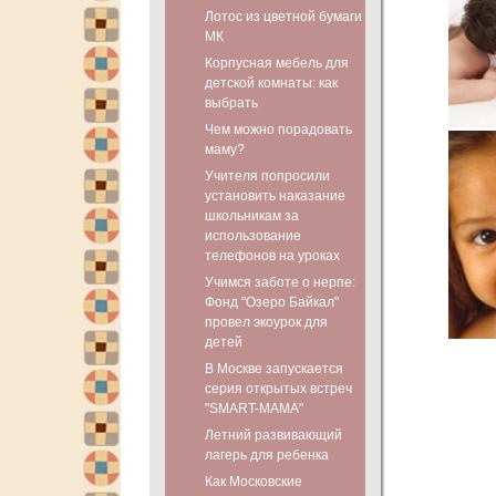
Лотос из цветной бумаги
МК
Корпусная мебель для
детской комнаты: как
выбрать
Чем можно порадовать
маму?
Учителя попросили
установить наказание
школьникам за
использование
телефонов на уроках
Учимся заботе о нерпе:
Фонд "Озеро Байкал"
провел экоурок для
детей
В Москве запускается
серия открытых встреч
"SMART-МАМА"
Летний развивающий
лагерь для ребенка
Как Московские