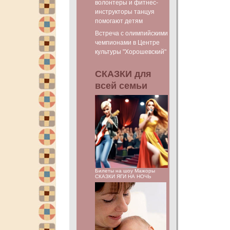
волонтеры и фитнес-
инструкторы танцуя
помогают детям
Встреча с олимпийскими
чемпионами в Центре
культуры "Хорошевский"
СКАЗКИ для
всей семьи
Билеты на шоу Мажоры
СКАЗКИ ЯГИ НА НОЧЬ