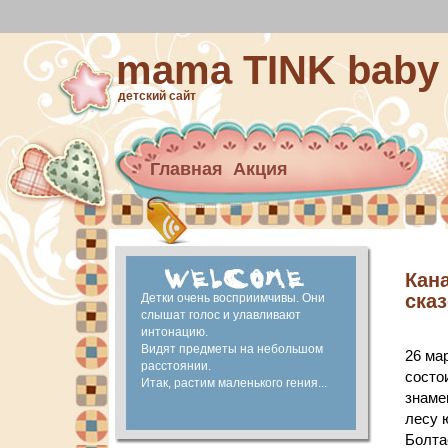
mama TINK baby
детский сайт
Главная
Акция
Архив новостей
материнский капитал
Ранее развитие
Кан
ска
Детки очень восприимчивы. Они
слышат голос и улавливают
интонацию.
Видят предметы на небольшом
26 ма
расстоянии.
состо
Итак, растим маленького гения...
знаме
лесу 
Болта