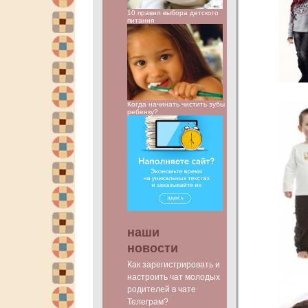
10 правил выбора детского
питания
Когда начинать чистить зубы
ребенку?
наши
новости
Как зарегистрировать и
настроить чат молодых
родителей в чате
Телеграм?