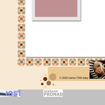
© 2026
mama TINK baby
.