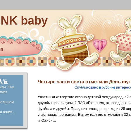
INK baby
ия
ей
капитал
ие
Четыре части света отметили День фу
ивы. Они
Опубликовано в рубрике
интерес
вают
Участники четвертого сезона детской международной
большом
дружбы», реализуемой ПАО «Газпром», отпраздновал
футбола и дружбы. Праздник ежегодно проходит 25 апр
 гения...
участницах программы. В этом году его отмечают в 32 
и Южной…