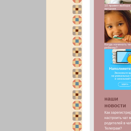
10 правил выбора 
питания
Когда начинать чи
ребенку?
наши
новости
Как зарегистри
настроить чат 
родителей в ча
Телеграм?