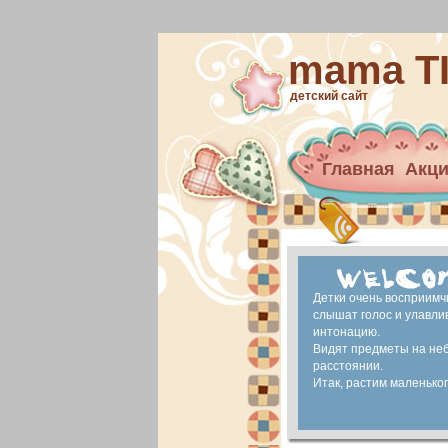
mama T
детский сайт
Главная
Акц
Архив новост
материнский 
Ранее развит
Детки очень восприимч
слышат голос и улавли
интонацию.
Видят предметы на не
расстоянии.
Итак, растим маленького