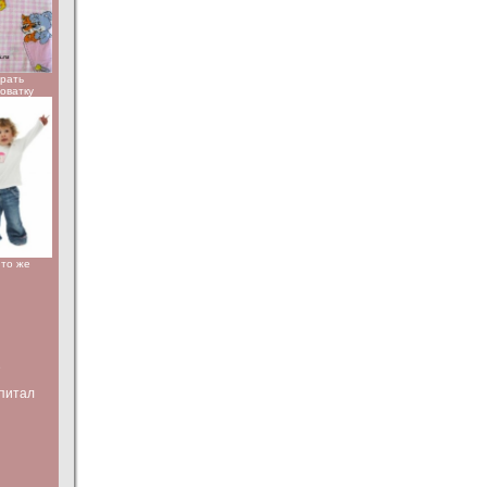
брать
роватку
Что же
е
питал