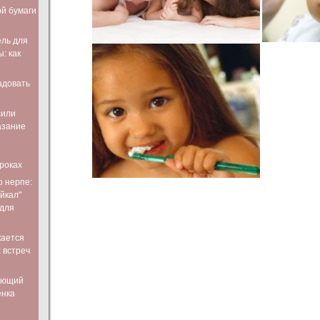
ой бумаги
ль для
: как
адовать
сили
азание
роках
о нерпе:
йкал"
 для
кается
 встреч
ающий
енка