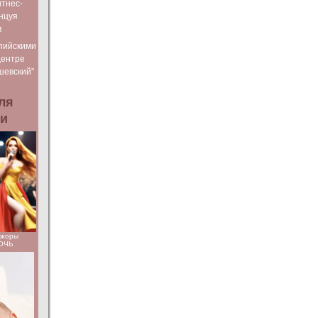
тнес-
нцуя
м
пийскими
Центре
шевский"
ля
ьи
ажоры
НОЧЬ