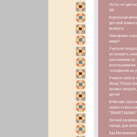
Лотос из цветн
МК
Корпусная мебе
детской комнаты
выбрать
Чем можно пор
маму?
Учителя попро
установить нак
школьникам за
использование
телефонов на у
Учимся заботе 
Фонд "Озеро Ба
провел экоурок
детей
В Москве запус
серия открытых
"SMART-МАМА"
Летний развив
лагерь для реб
Как Московские