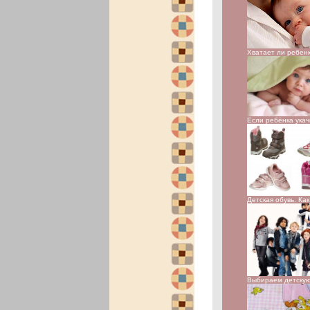
Хватает ли ребен
Если ребёнка ука
Детская обувь. Ка
Выбираем детску