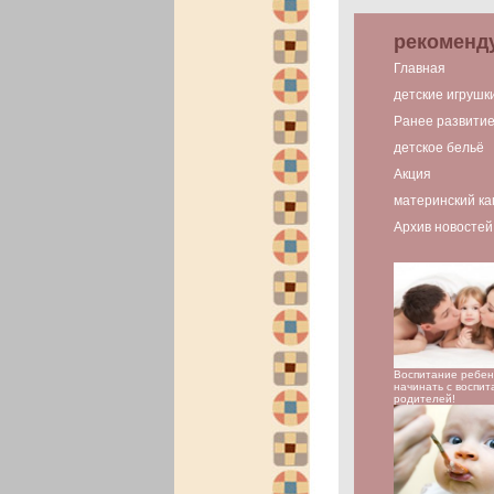
рекоменд
Главная
детские игрушк
Ранее развити
детское бельё
Акция
материнский ка
Архив новостей
Воспитание ребен
начинать с воспит
родителей!