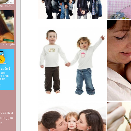
детского
стить зубы
ровать и
молодых
те