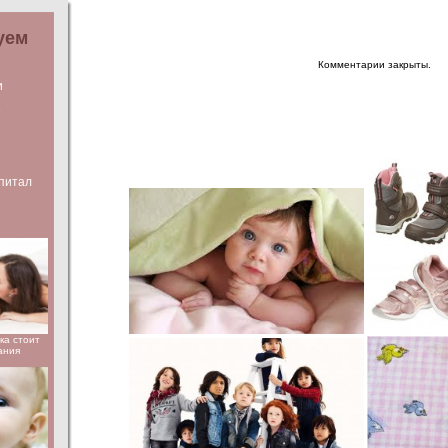
уем
Комментарии закрыты.
и
е
питал
ка стоит
ания