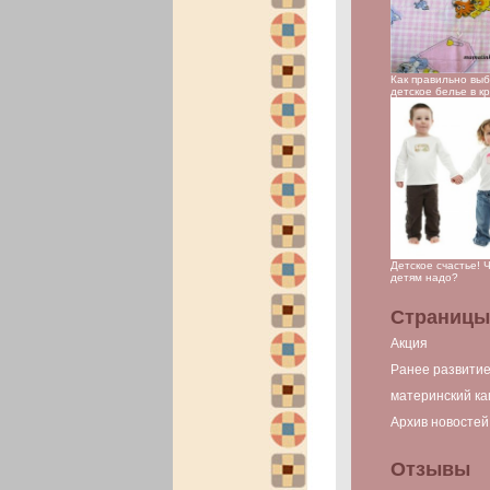
Как правильно вы
детское белье в к
Детское счастье! 
детям надо?
Страницы
Акция
Ранее развити
материнский ка
Архив новостей
Отзывы