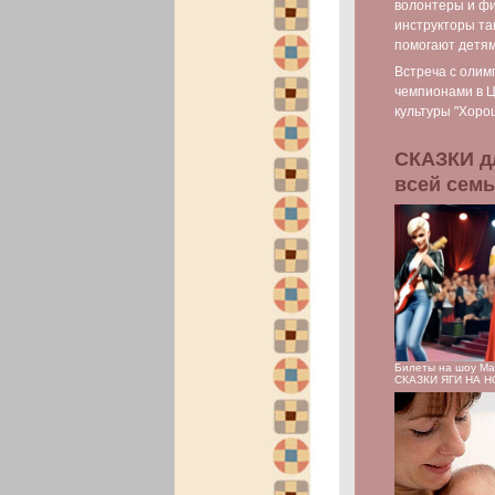
волонтеры и фи
инструкторы та
помогают детя
Встреча с олим
чемпионами в 
культуры "Хоро
СКАЗКИ д
всей сем
Билеты на шоу М
СКАЗКИ ЯГИ НА 