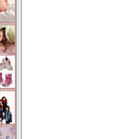
ку молока?
чивает
к выбрать?
ю одежду