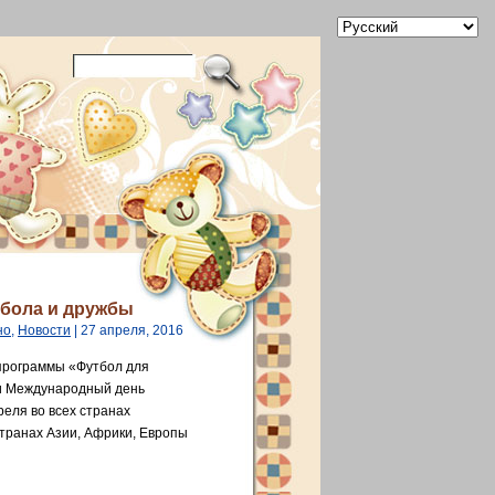
тбола и дружбы
но
,
Новости
| 27 апреля, 2016
 программы «Футбол для
и Международный день
еля во всех странах
странах Азии, Африки, Европы