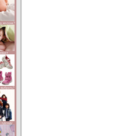
ку молока?
чивает
к выбрать?
ю одежду