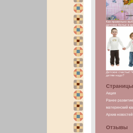
Как правильно вы
детское белье в к
Детское счастье! 
детям надо?
Страницы
Акция
Ранее развити
материнский ка
Архив новостей
Отзывы