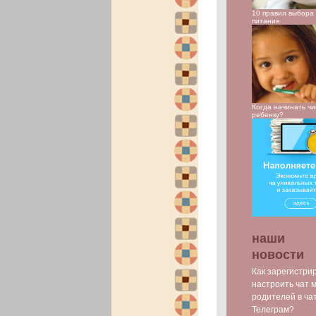
10 правил выбора 
питания
Когда начинать чи
ребенку?
наши
новости
Как зарегистри
настроить чат 
родителей в ча
Телеграм?