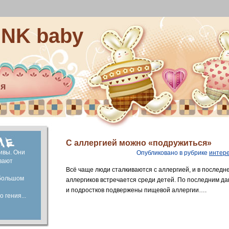
INK baby
ия
ей
капитал
ие
С аллергией можно «подружиться»
ивы. Они
Опубликовано в рубрике
интер
вают
Всё чаще люди сталкиваются с аллергией, и в последн
большом
аллергиков встречается среди детей. По последним 
и подростков подвержены пищевой аллергии….
 гения...