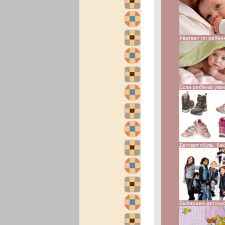
Хватает ли ребен
Если ребёнка ука
Детская обувь. Ка
Выбираем детску