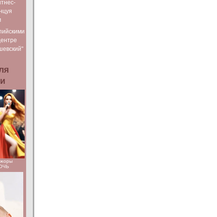
тнес-
нцуя
м
пийскими
Центре
шевский"
ля
ьи
ажоры
НОЧЬ