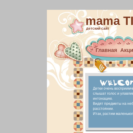
mama T
детский сайт
Главная
Акц
Архив новост
материнский 
Ранее развит
Детки очень восприимч
слышат голос и улавли
интонацию.
Видят предметы на не
расстоянии.
Итак, растим маленького