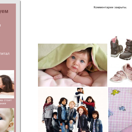
Комментарии закрыты.
уем
и
е
питал
ка стоит
ания