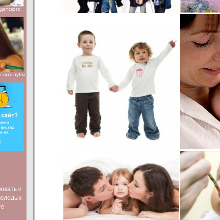
детского
стить зубы
ровать и
молодых
те