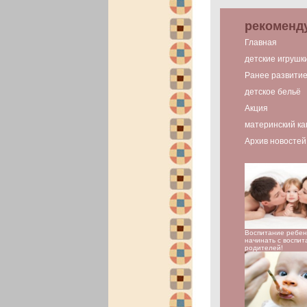
рекоменд
Главная
детские игрушк
Ранее развити
детское бельё
Акция
материнский ка
Архив новостей
Воспитание ребен
начинать с воспит
родителей!