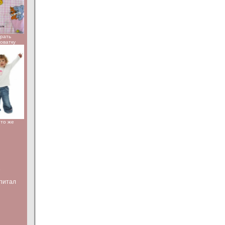
брать
роватку
Что же
е
питал