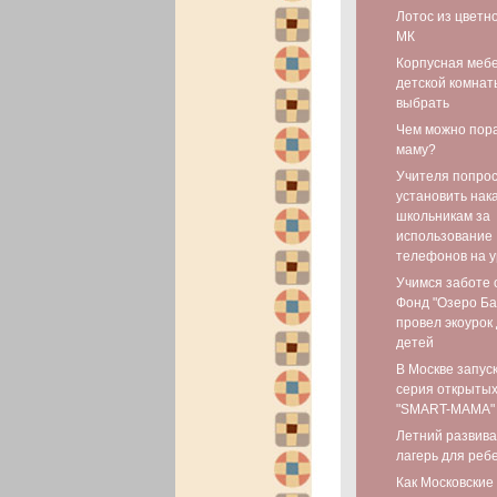
Лотос из цветн
МК
Корпусная мебе
детской комнаты
выбрать
Чем можно пор
маму?
Учителя попро
установить нак
школьникам за
использование
телефонов на у
Учимся заботе 
Фонд "Озеро Ба
провел экоурок
детей
В Москве запус
серия открытых
"SMART-МАМА"
Летний развив
лагерь для реб
Как Московские