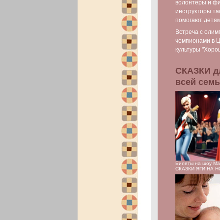
волонтеры и фи
инструкторы та
помогают детя
Встреча с олим
чемпионами в 
культуры "Хоро
СКАЗКИ д
всей сем
Билеты на шоу М
СКАЗКИ ЯГИ НА 