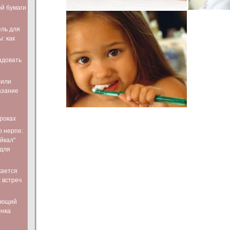
ой бумаги
ль для
: как
адовать
сили
азание
роках
о нерпе:
йкал"
 для
кается
 встреч
ающий
енка