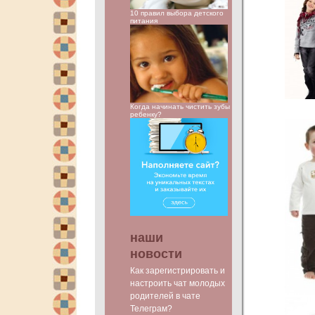
10 правил выбора детского
питания
Когда начинать чистить зубы
ребенку?
наши
новости
Как зарегистрировать и
настроить чат молодых
родителей в чате
Телеграм?