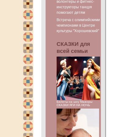
волонтеры и фитнес-
инструкторы танцуя
помогают детям
Встреча с олимпийскими
чемпионами в Центре
культуры "Хорошевский"
СКАЗКИ для
всей семьи
Билеты на шоу Мажоры
СКАЗКИ ЯГИ НА НОЧЬ