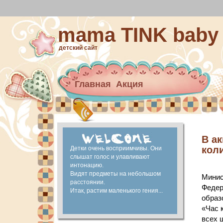
mama TINK baby
детский сайт
Главная
Акция
Архив новостей
материнский капитал
Ранее развитие
В а
кол
Детки очень восприимчивы. Они
слышат голос и улавливают
интонацию.
Видят предметы на небольшом
Минис
расстоянии.
Федер
Итак, растим маленького гения...
образ
«Час 
всех 