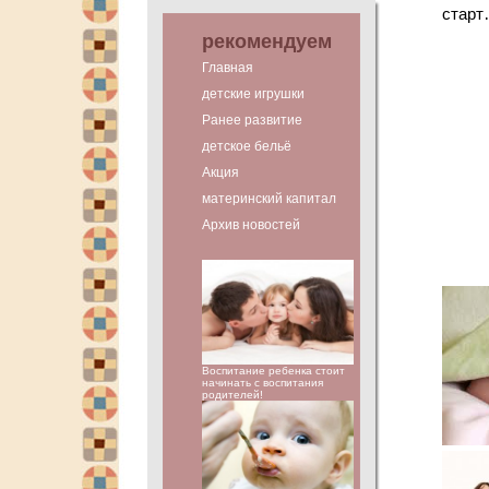
стар
рекомендуем
Главная
детские игрушки
Ранее развитие
детское бельё
Акция
материнский капитал
Архив новостей
Воспитание ребенка стоит
начинать с воспитания
родителей!