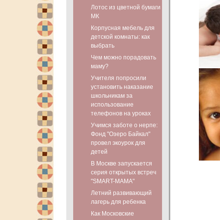
Лотос из цветной бумаги
МК
Корпусная мебель для
детской комнаты: как
выбрать
Чем можно порадовать
маму?
Учителя попросили
установить наказание
школьникам за
использование
телефонов на уроках
Учимся заботе о нерпе:
Фонд "Озеро Байкал"
провел экоурок для
детей
В Москве запускается
серия открытых встреч
"SMART-МАМА"
Летний развивающий
лагерь для ребенка
Как Московские