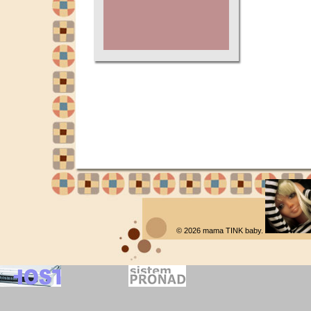
© 2026
mama TINK baby
.