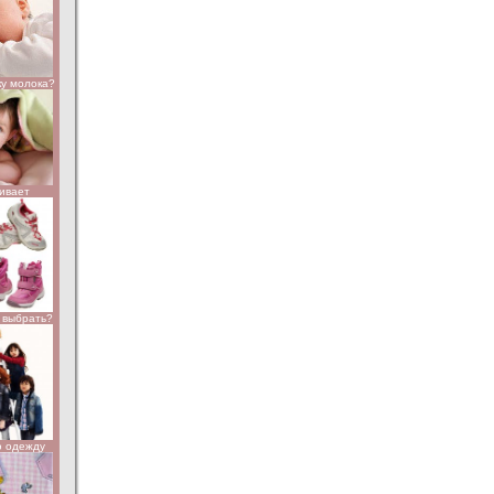
ку молока?
чивает
к выбрать?
ю одежду