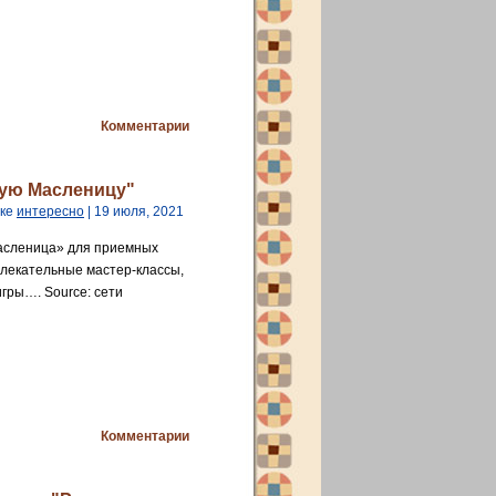
Комментарии
лую Масленицу"
ике
интересно
| 19 июля, 2021
асленица» для приемных
влекательные мастер-классы,
гры…. Source: сети
Комментарии