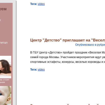
Теги:
video
уем
и
е
Центр "Детство" приглашает на "Весе
питал
Опубликовано в рубр
В ГБУ Центр «Детство» пройдет праздник «Веселая М
семей города Москвы. Участников мероприятия ждут у
спортивные эстафеты, конкурсы, веселые хороводы и и
Теги:
video
ка стоит
ания