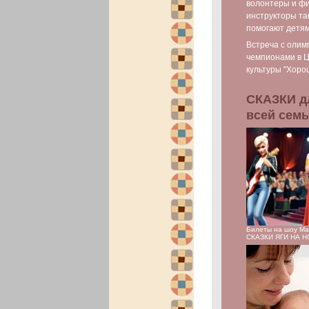
волонтеры и фи
инструкторы та
помогают детя
Встреча с олим
чемпионами в 
культуры "Хоро
СКАЗКИ д
всей сем
Билеты на шоу М
СКАЗКИ ЯГИ НА 