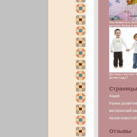
Как правильно вы
детское белье в к
Детское счастье! 
детям надо?
Страницы
Акция
Ранее развити
материнский ка
Архив новостей
Отзывы