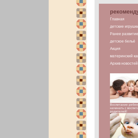
рекоменд
Главная
детские игрушк
Ранее развити
детское бельё
Акция
материнский ка
Архив новостей
Воспитание ребен
начинать с воспит
родителей!