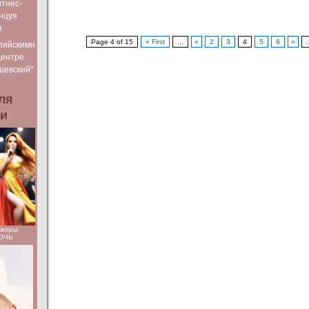
тнес-
нцуя
м
Page 4 of 15
« First
...
«
2
3
4
5
6
»
.
пийскими
Центре
шевский"
ля
ьи
ажоры
НОЧЬ