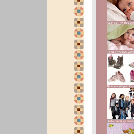
Хватает ли ребен
Если ребёнка ука
Детская обувь. Ка
Выбираем детску