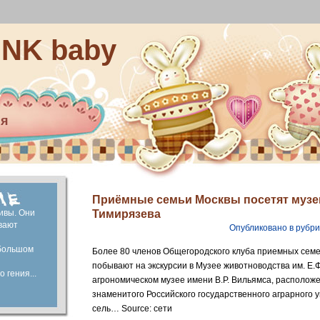
INK baby
ия
ей
капитал
ие
Приёмные семьи Москвы посетят музе
ивы. Они
Тимирязева
вают
Опубликовано в рубр
большом
Более 80 членов Общегородского клуба приемных семе
побывают на экскурсии в Музее животноводства им. Е.Ф
 гения...
агрономическом музее имени В.Р. Вильямса, располож
знаменитого Российского государственного аграрного 
сель… Source: сети