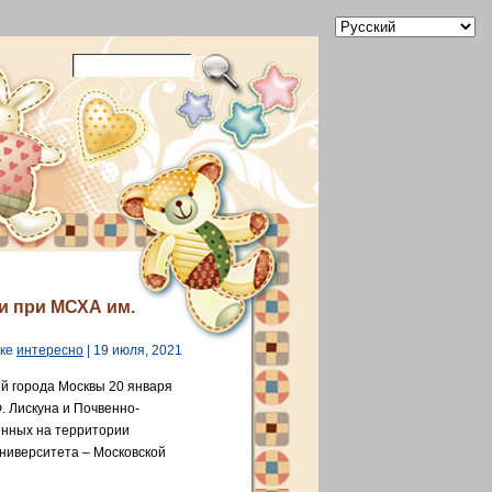
и при МСХА им.
ике
интересно
| 19 июля, 2021
й города Москвы 20 января
. Лискуна и Почвенно-
енных на территории
университета – Московской