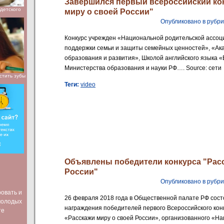
Завершился первый всероссийский ко
детского
миру о своей России"
Опубликовано в рубр
Конкурс учрежден «Национальной родительской ассоц
поддержки семьи и защиты семейных ценностей», «Ак
образования и развития», Школой английского языка 
Министерства образования и науки РФ…. Source: сети
стить зубы
Теги:
video
Объявлены победители конкурса "Расс
России"
Опубликовано в рубр
ровать и
26 февраля 2018 года в Общественной палате РФ сос
молодых
награждения победителей первого Всероссийского кон
те
«Расскажи миру о своей России», организованного «Н