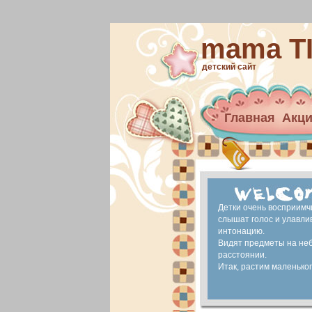
mama T
детский сайт
Главная
Акц
Архив новост
материнский 
Ранее развит
Детки очень восприимч
слышат голос и улавли
интонацию.
Видят предметы на не
расстоянии.
Итак, растим маленького