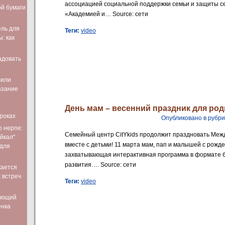
ассоциацией социальной поддержки семьи и защиты с
ой бумаги
«Академией и… Source: сети
ль для
Теги:
video
: как
адовать
сили
азание
День мам – весенний праздник для ро
роках
Опубликовано в рубр
о нерпе:
Семейный центр CitYkids продолжит праздновать Меж
йкал"
вместе с детьми! 11 марта мам, пап и малышей с рожде
 для
захватывающая интерактивная программа в формате б
развития…. Source: сети
кается
 встреч
Теги:
video
ающий
енка