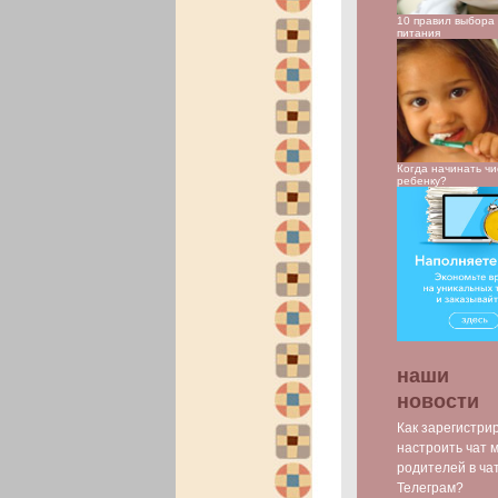
10 правил выбора 
питания
Когда начинать чи
ребенку?
наши
новости
Как зарегистри
настроить чат 
родителей в ча
Телеграм?