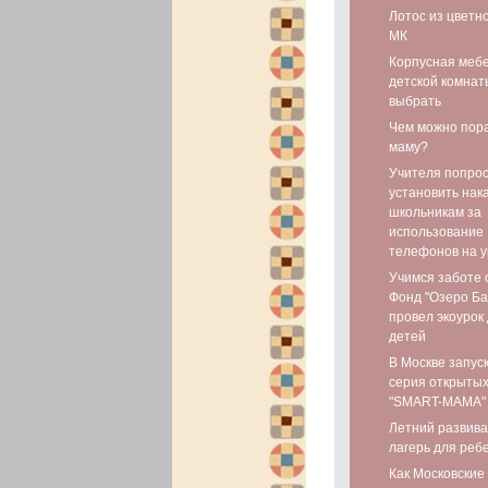
Лотос из цветн
МК
Корпусная мебе
детской комнаты
выбрать
Чем можно пор
маму?
Учителя попро
установить нак
школьникам за
использование
телефонов на у
Учимся заботе 
Фонд "Озеро Ба
провел экоурок
детей
В Москве запус
серия открытых
"SMART-МАМА"
Летний развив
лагерь для реб
Как Московские