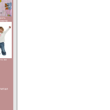
брать
роватку
Что же
е
питал